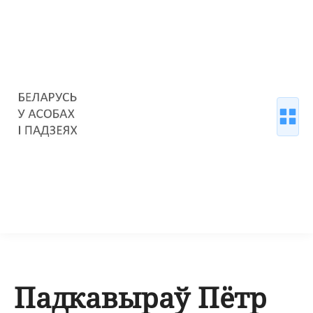
Падкавыраў Пётр