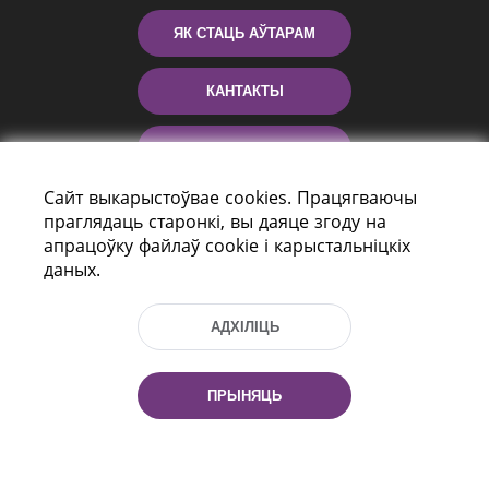
ЯК СТАЦЬ АЎТАРАМ
КАНТАКТЫ
ДАПАМОГА
Сайт выкарыстоўвае cookies. Працягваючы
праглядаць старонкі, вы даяце згоду на
апрацоўку файлаў cookie і карыстальніцкіх
даных.
АДХІЛІЦЬ
праспект Незалежнасці 116
г. Мiнск, Рэспубліка Беларусь, 220114
ПРЫНЯЦЬ
Тэл.: (+375 17) 368 37 37, Факс: (+375 17)
368 97 06
Эл. пошта: inbox@nlb.by