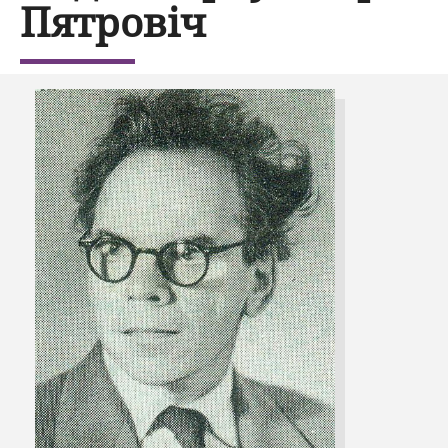
Пятровіч