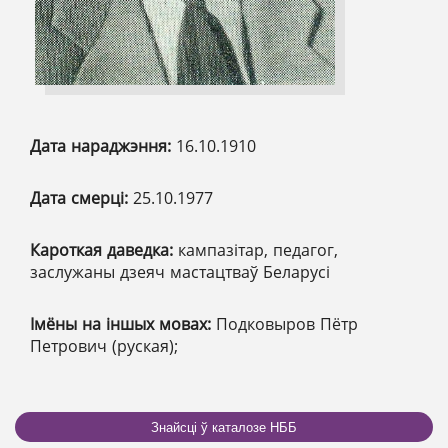
Дата нараджэння:
16.10.1910
Дата смерці:
25.10.1977
Кароткая даведка:
кампазітар, педагог,
заслужаны дзеяч мастацтваў Беларусі
Імёны на іншых мовах:
Подковыров Пётр
Петрович (руская);
Знайсці ў каталозе НББ