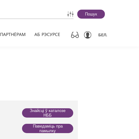
Пошук
ПАРТНЁРАМ
АБ РЭСУРСЕ
БЕЛ.
Знайсці ў каталозе
НББ
Паведаміць пра
памылку