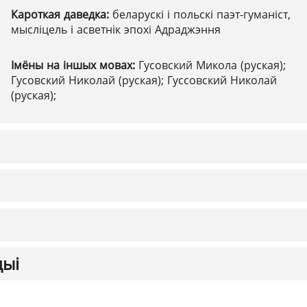
Кароткая даведка:
беларускі і польскі паэт-гуманіст,
мысліцель і асветнік эпохі Адраджэння
Імёны на іншых мовах:
Гусовский Микола (руская);
Гусовский Николай (руская); Гуссовский Николай
(руская);
цыі