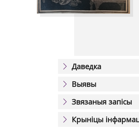
Даведка
Выявы
Звязаныя запісы
Крыніцы інфарма