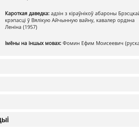
Кароткая даведка:
адзін з кіраўнікоў абароны Брэсцка
крэпасці ў Вялікую Айчынную вайну, кавалер ордэна
Леніна (1957)
Імёны на іншых мовах:
Фомин Ефим Моисеевич (руска
цыі