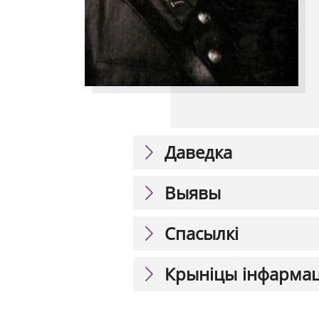
Даведка
Выявы
Спасылкі
Крыніцы інфарма