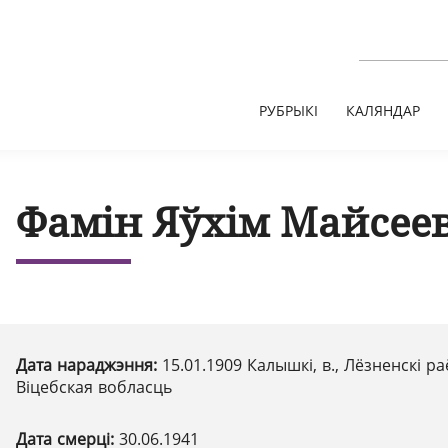
РУБРЫКІ
КАЛЯНДАР
Фамін Яўхім Майсее
Дата нараджэння:
15.01.1909 Калышкі, в., Лёзненскі ра
Віцебская вобласць
Дата смерці:
30.06.1941