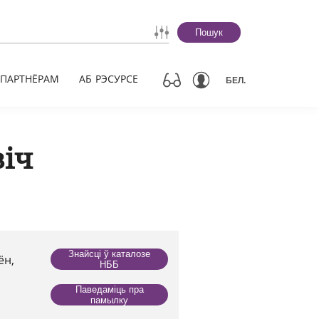
Пошук
ПАРТНЁРАМ
АБ РЭСУРСЕ
БЕЛ.
віч
Знайсці ў каталозе
ён,
НББ
Паведаміць пра
памылку