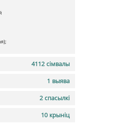
й
я);
4112 сімвалы
1 выява
2 спасылкі
10 крыніц