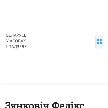
Зянковіч Фелікс