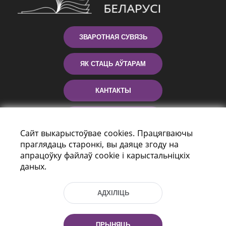
ЗВАРОТНАЯ СУВЯЗЬ
ЯК СТАЦЬ АЎТАРАМ
КАНТАКТЫ
ДАПАМОГА
Сайт выкарыстоўвае cookies. Працягваючы
праглядаць старонкі, вы даяце згоду на
апрацоўку файлаў cookie і карыстальніцкіх
даных.
АДХІЛІЦЬ
праспект Незалежнасці 116
г. Мiнск, Рэспубліка Беларусь, 220114
ПРЫНЯЦЬ