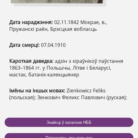
Дата нараджэння:
02.11.1842 Мокрае, в.,
Пружанскі раён, Брэсцкая вобласць
Дата смерці:
07.04.1910
Кароткая даведка:
адзін з кіраўнікоў паўстання
1863–1864 гг. у Польшчы, Літве і Беларусі,
мастак, батанік-калекцыянер
Імёны на іншых мовах:
Zienkowicz Feliks
(польская); Зенкович Феликс Павлович (руская);
Знайсці ў каталозе НББ
Паведаміць пра памылку