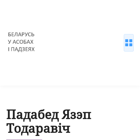
Падабед Язэп
Тодаравіч