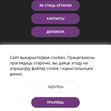
ЯК СТАЦЬ АЎТАРАМ
КАНТАКТЫ
ДАПАМОГА
Сайт выкарыстоўвае cookies. Працягваючы
праглядаць старонкі, вы даяце згоду на
апрацоўку файлаў cookie і карыстальніцкіх
даных.
праспект Незалежнасці 116
г. Мiнск, Рэспубліка Беларусь, 220114
АДХІЛІЦЬ
Тэл.: (+375 17) 368 37 37, Факс: (+375 17)
368 97 06
Эл. пошта: inbox@nlb.by
ПРЫНЯЦЬ