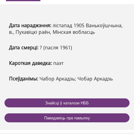
Дата нараджэння:
лістапад 1905 Ванькоўшчына,
в., Пухавіцкі раён, Мінская вобласць
Дата смерці:
? (пасля 1961)
Кароткая даведка:
паэт
Псеўданімы:
Чабор Аркадзь; Чобар Аркадзь
Знайсці ў каталозе НББ
Паведаміць пра памылку