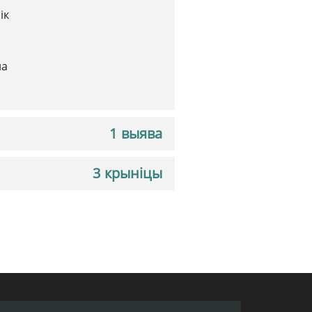
ік
на
1 выява
3 крыніцы