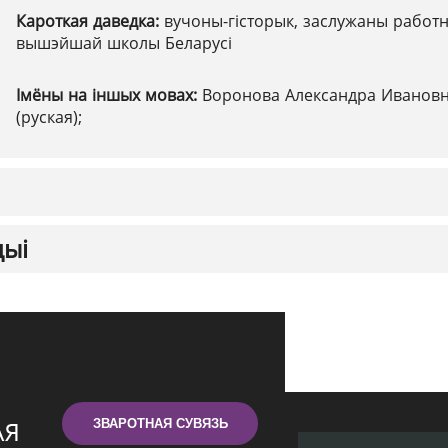
Кароткая даведка:
вучоны-гісторык, заслужаны работн
вышэйшай школы Беларусі
Імёны на іншых мовах:
Воронова Александра Иванов
(руская);
цыі
ЗВАРОТНАЯ СУВЯЗЬ