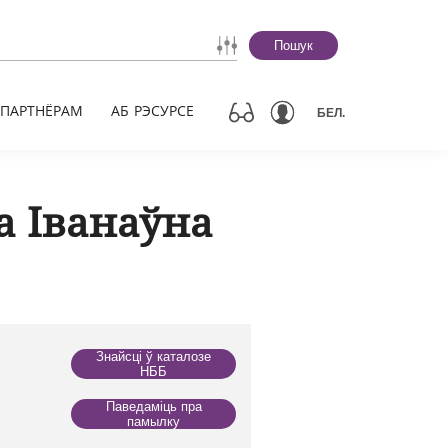
Пошук
ПАРТНЁРАМ
АБ РЭСУРСЕ
БЕЛ.
а Іванаўна
Знайсці ў каталозе
НББ
Паведаміць пра
памылку