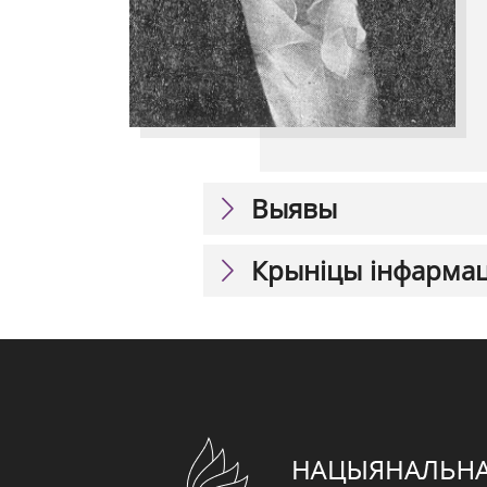
Выявы
Крыніцы інфарма