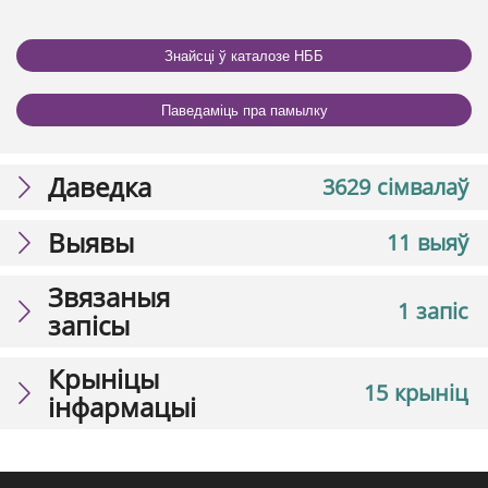
Знайсці ў каталозе НББ
Паведаміць пра памылку
Даведка
3629 сімвалаў
Выявы
11 выяў
Звязаныя
1 запіс
запісы
Крыніцы
15 крыніц
інфармацыі