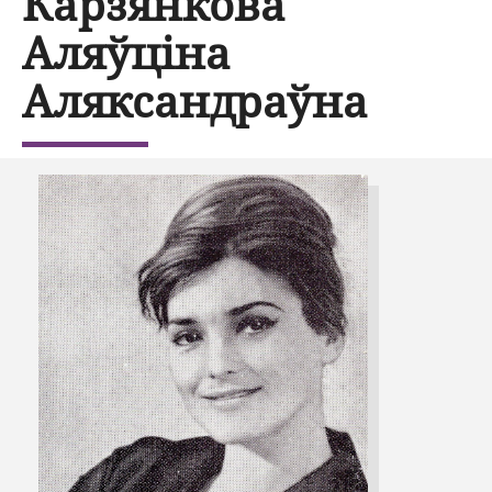
Карзянкова
Аляўціна
Аляксандраўна