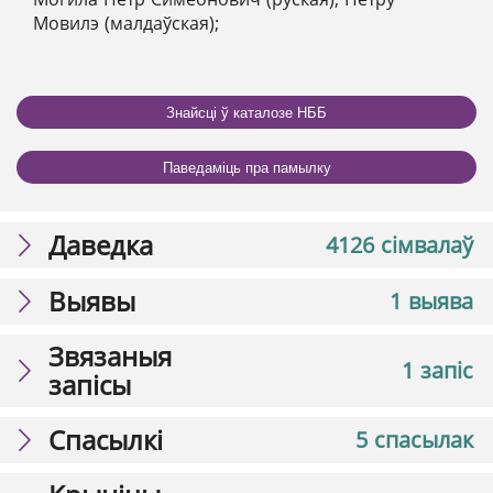
Мовилэ (малдаўская);
Знайсці ў каталозе НББ
Паведаміць пра памылку
Даведка
4126 сімвалаў
Выявы
1 выява
Звязаныя
1 запіс
запісы
Спасылкі
5 спасылак