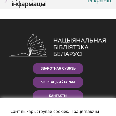
19 крыніц
інфармацыі
ЗВАРОТНАЯ СУВЯЗЬ
ЯК СТАЦЬ АЎТАРАМ
КАНТАКТЫ
ДАПАМОГА
Сайт выкарыстоўвае cookies. Працягваючы