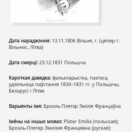
Дата нараджэння:
13.11.1806 Вільня, г. (цяпер г.
Вільнюс, Літва)
Дата смерці:
23.12.1831 Польшча
Кароткая даведка:
фалькларыстка, паэтэса,
удзельніца паўстання 1830–1831 гг. у Польшчы,
Беларусі і Літве
Варыянты імя:
Броэль-Плятэр Эмілія Францаўна
Імёны на іншых мовах:
Plater Emilia (польская);
Броэль-Плятер Эмилия Францевна (руская);