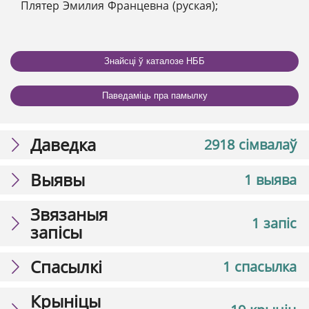
Плятер Эмилия Францевна (руская);
Знайсці ў каталозе НББ
Паведаміць пра памылку
Даведка
2918 сімвалаў
Выявы
1 выява
Звязаныя
1 запіс
запісы
Спасылкі
1 спасылка
Крыніцы