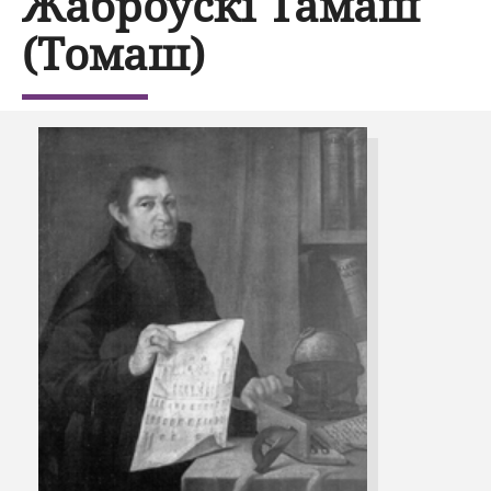
Жаброўскі Тамаш
(Томаш)