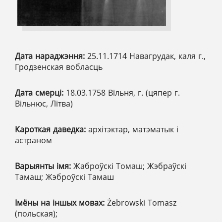
Дата нараджэння:
25.11.1714 Навагрудак, каля г.,
Гродзенская вобласць
Дата смерці:
18.03.1758 Вільня, г. (цяпер г.
Вільнюс, Літва)
Кароткая даведка:
архітэктар, матэматык і
астраном
Варыянты імя:
Жаброўскі Томаш; Жэбраўскі
Тамаш; Жэброўскі Тамаш
Імёны на іншых мовах:
Żebrowski Tomasz
(польская);