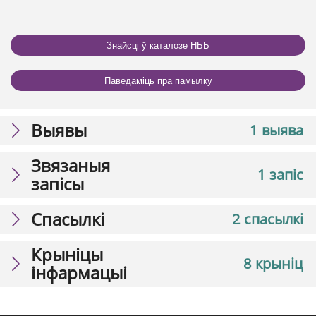
Знайсці ў каталозе НББ
Паведаміць пра памылку
Выявы
1 выява
Звязаныя
1 запіс
запісы
Спасылкі
2 спасылкі
Крыніцы
8 крыніц
інфармацыі