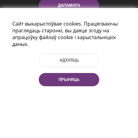
ДАПАМОГА
Сайт выкарыстоўвае cookies. Працягваючы
праглядаць старонкі, вы даяце згоду на
апрацоўку файлаў cookie і карыстальніцкіх
даных.
АДХІЛІЦЬ
праспект Незалежнасці 116
г. Мiнск, Рэспубліка Беларусь, 220114
Тэл.: (+375 17) 368 37 37, Факс: (+375 17)
ПРЫНЯЦЬ
368 97 06
Эл. пошта: inbox@nlb.by
Усе правы абаронены:
«Нацыянальная бібліятэка
Беларусі» 2006 — 2026