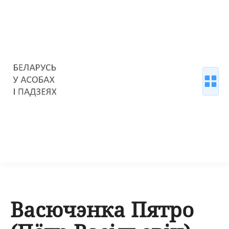
Васючэнка Пятро