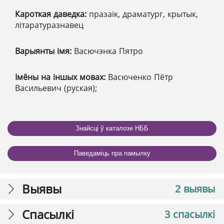
Кароткая даведка:
празаік, драматург, крытык,
літаратуразнавец
Варыянты імя:
Васючэнка Пятро
Імёны на іншых мовах:
Васюченко Пётр
Васильевич (руская);
Знайсці ў каталозе НББ
Паведаміць пра памылку
Выявы
2 выявы
Спасылкі
3 спасылкі