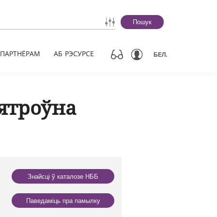
Пошук
ПАРТНЁРАМ
АБ РЭСУРСЕ
БЕЛ.
ятроўна
Знайсці ў каталозе НББ
Паведаміць пра памылку