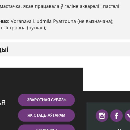
мастачка, якая працавала ў галіне акварэлі і пастэлі
овах:
Voranava Liudmila Pyatrouna (не вызначана);
 Петровна (руская);
цыі
ЗВАРОТНАЯ СУВЯЗЬ
ЯК СТАЦЬ АЎТАРАМ