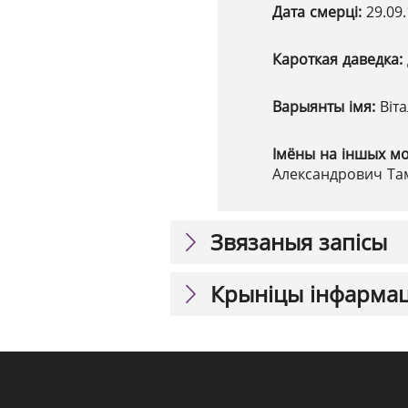
Дата смерці:
29.09
Кароткая даведка:
Варыянты імя:
Віт
Імёны на іншых м
Александрович Там
Звязаныя запісы
Крыніцы інфарма