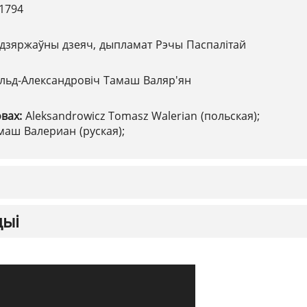
.1794
дзяржаўны дзеяч, дыпламат Рэчы Паспалітай
альд-Александровіч Тамаш Валяр'ян
овах:
Aleksandrowicz Tomasz Walerian (польская);
аш Валериан (руская);
цыі