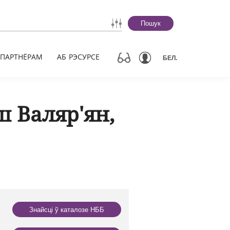
Пошук
ПАРТНЁРАМ
АБ РЭСУРСЕ
БЕЛ.
 Валяр'ян,
Знайсці ў каталозе НББ