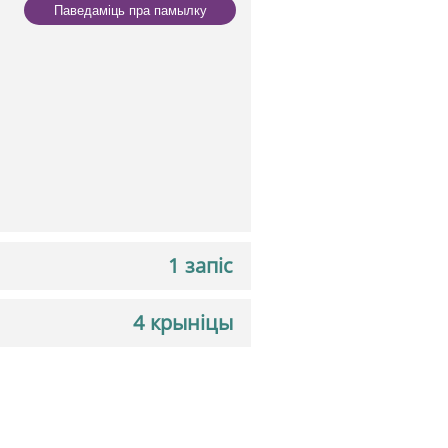
Паведаміць пра памылку
1 запіс
4 крыніцы