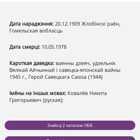
Дата нараджэння:
20.12.1909 Жлобінскі раён,
Гомельская вобласць
Дата смерці:
10.05.1978
Кароткая даведка:
ваенны дзеяч, удзельнік
Вялікай Айчыннай і савецка-японскай вайны
1945 г., Герой Савецкага Саюза (1944)
Імёны на іншых мовах:
Ковалёв Никита
Григорьевич (руская);
Знайсці ў каталозе НББ