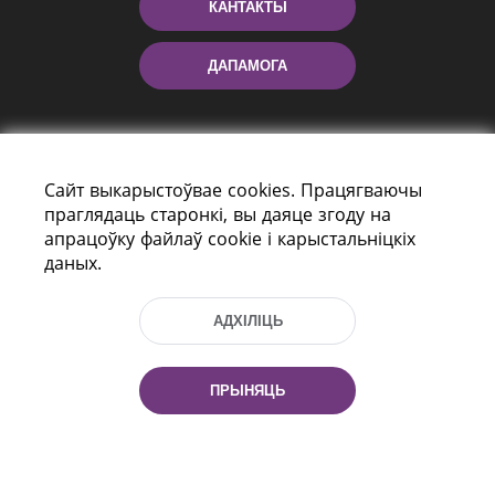
КАНТАКТЫ
ДАПАМОГА
Сайт выкарыстоўвае cookies. Працягваючы
праглядаць старонкі, вы даяце згоду на
апрацоўку файлаў cookie і карыстальніцкіх
даных.
праспект Незалежнасці 116
г. Мiнск, Рэспубліка Беларусь, 220114
АДХІЛІЦЬ
Тэл.: (+375 17) 368 37 37, Факс: (+375 17)
368 97 06
Эл. пошта: inbox@nlb.by
ПРЫНЯЦЬ
Усе правы абаронены: