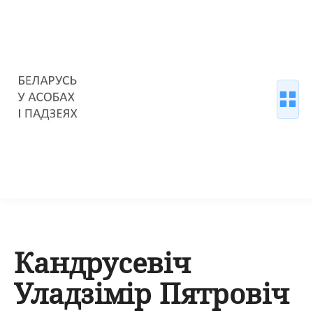
Кандрусевіч
Уладзімір Пятровіч