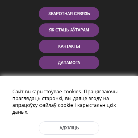
ЗВАРОТНАЯ СУВЯЗЬ
ЯК СТАЦЬ АЎТАРАМ
КАНТАКТЫ
ДАПАМОГА
Сайт выкарыстоўвае cookies. Працягваючы
праглядаць старонкі, вы даяце згоду на
апрацоўку файлаў cookie і карыстальніцкіх
даных.
праспект Незалежнасці 116
г. Мiнск, Рэспубліка Беларусь, 220114
АДХІЛІЦЬ
Тэл.: (+375 17) 368 37 37, Факс: (+375 17)