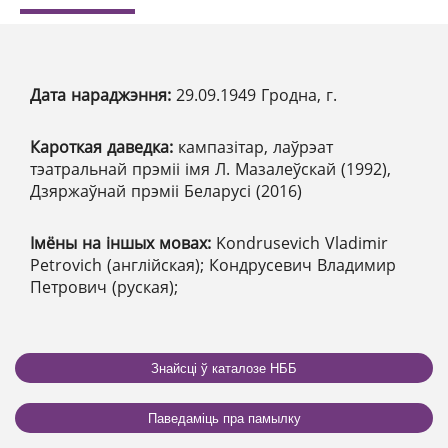
Дата нараджэння:
29.09.1949 Гродна, г.
Кароткая даведка:
кампазітар, лаўрэат
тэатральнай прэміі імя Л. Мазалеўскай (1992),
Дзяржаўнай прэміі Беларусі (2016)
Імёны на іншых мовах:
Kondrusevich Vladimir
Petrovich (англійская); Кондрусевич Владимир
Петрович (руская);
Знайсці ў каталозе НББ
Паведаміць пра памылку