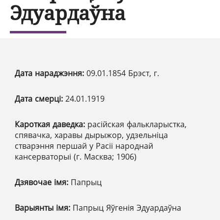
Эдуардаўна
Дата нараджэння:
09.01.1854 Брэст, г.
Дата смерці:
24.01.1919
Кароткая даведка:
расійская фалькларыстка,
спявачка, харавы дырыжор, удзельніца
стварэння першай у Расіі народнай
кансерваторыі (г. Масква; 1906)
Дзявочае імя:
Папрыц
Варыянты імя:
Папрыц Яўгенія Эдуардаўна