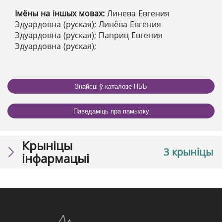
Імёны на іншых мовах:
Линева Евгения
Эдуардовна (руская); Линёва Евгения
Эдуардовна (руская); Паприц Евгения
Эдуардовна (руская);
Знайсці ў каталозе НББ
Паведаміць пра памылку
Крыніцы
3 крыніцы
інфармацыі