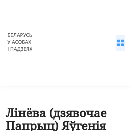
Лінёва (дзявочае
Папрыц) Яўгенія