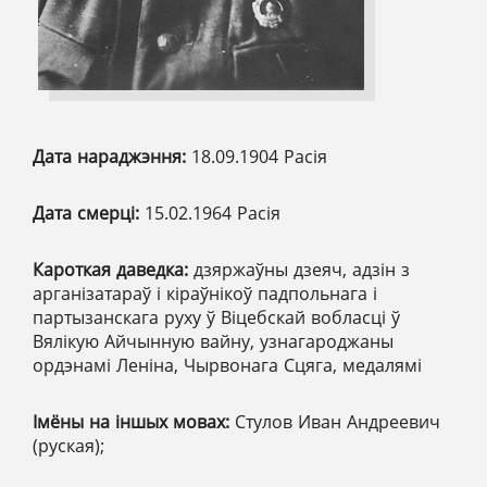
Дата нараджэння:
18.09.1904 Расія
Дата смерці:
15.02.1964 Расія
Кароткая даведка:
дзяржаўны дзеяч, адзін з
арганізатараў і кіраўнікоў падпольнага і
партызанскага руху ў Віцебскай вобласці ў
Вялікую Айчынную вайну, узнагароджаны
ордэнамі Леніна, Чырвонага Сцяга, медалямі
Імёны на іншых мовах:
Стулов Иван Андреевич
(руская);