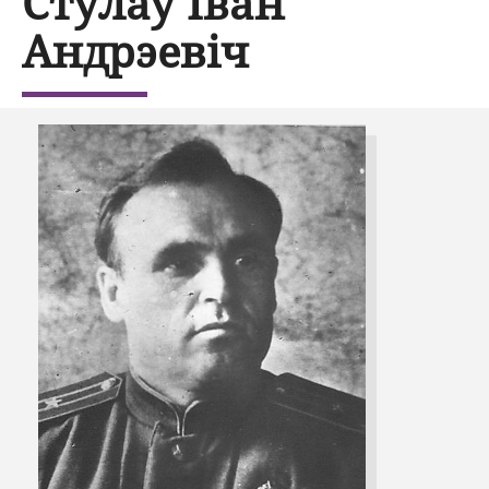
Стулаў Іван
Андрэевіч