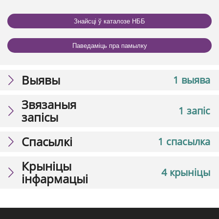
Знайсці ў каталозе НББ
Паведаміць пра памылку
Выявы
1 выява
Звязаныя
1 запіс
запісы
Спасылкі
1 спасылка
Крыніцы
4 крыніцы
інфармацыі