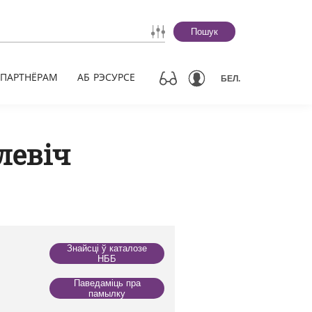
Пошук
ПАРТНЁРАМ
АБ РЭСУРСЕ
БЕЛ.
левіч
Знайсці ў каталозе
НББ
Паведаміць пра
памылку