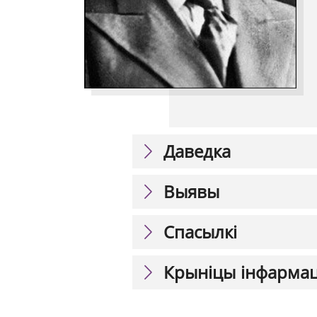
Даведка
Выявы
Спасылкі
Крыніцы інфарма