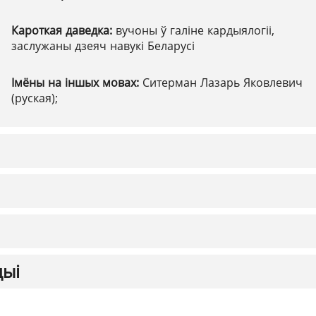
Кароткая даведка:
вучоны ў галіне кардыялогіі,
заслужаны дзеяч навукі Беларусі
Імёны на іншых мовах:
Ситерман Лазарь Яковлевич
(руская);
цыі