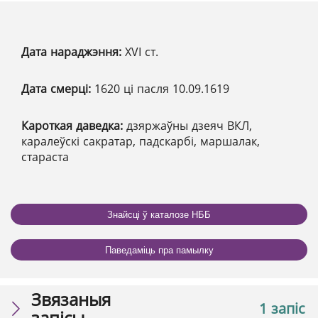
Дата нараджэння:
XVI ст.
Дата смерці:
1620 ці пасля 10.09.1619
Кароткая даведка:
дзяржаўны дзеяч ВКЛ,
каралеўскі сакратар, падскарбі, маршалак,
стараста
Знайсці ў каталозе НББ
Паведаміць пра памылку
Звязаныя
1 запіс
запісы