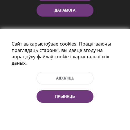
ДАПАМОГА
Сайт выкарыстоўвае cookies. Працягваючы
праглядаць старонкі, вы даяце згоду на
апрацоўку файлаў cookie і карыстальніцкіх
даных.
праспект Незалежнасці 116
г. Мiнск, Рэспубліка Беларусь, 220114
Тэл.: (+375 17) 368 37 37, Факс: (+375 17)
АДХІЛІЦЬ
368 97 06
Эл. пошта: inbox@nlb.by
ПРЫНЯЦЬ
Усе правы абаронены:
«Нацыянальная бібліятэка
Беларусі» 2006 — 2026