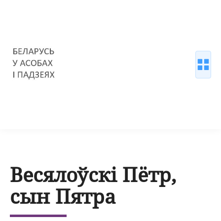
Весялоўскі Пётр,
сын Пятра