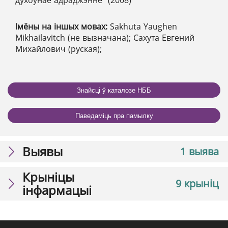
духоўнае адраджэнне" (2008)
Імёны на іншых мовах:
Sakhuta Yaughen
Mikhailavitch (не вызначана); Сахута Евгений
Михайлович (руская);
Знайсці ў каталозе НББ
Паведаміць пра памылку
Выявы
1 выява
Крыніцы
9 крыніц
інфармацыі