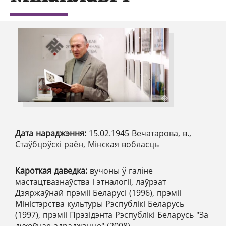
Дата нараджэння:
15.02.1945 Вечатарова, в.,
Стаўбцоўскі раён, Мінская вобласць
Кароткая даведка:
вучоны ў галіне
мастацтвазнаўства і этналогіі, лаўрэат
Дзяржаўнай прэміі Беларусі (1996), прэміі
Міністэрства культуры Рэспублікі Беларусь
(1997), прэміі Прэзідэнта Рэспублікі Беларусь "За