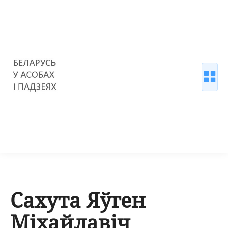
Сахута Яўген
Міхайлавіч