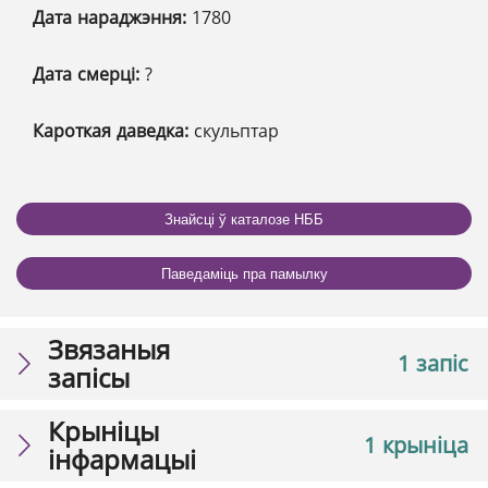
Дата нараджэння:
1780
Дата смерці:
?
Кароткая даведка:
скульптар
Знайсці ў каталозе НББ
Паведаміць пра памылку
Звязаныя
1 запіс
запісы
Крыніцы
1 крыніца
інфармацыі