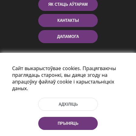
ЯК СТАЦЬ АЎТАРАМ
КАНТАКТЫ
ДАПАМОГА
Сайт выкарыстоўвае cookies. Працягваючы
праглядаць старонкі, вы даяце згоду на
апрацоўку файлаў cookie і карыстальніцкіх
даных.
праспект Незалежнасці 116
г. Мiнск, Рэспубліка Беларусь, 220114
АДХІЛІЦЬ
Тэл.: (+375 17) 368 37 37, Факс: (+375 17)
368 97 06
Эл. пошта: inbox@nlb.by
ПРЫНЯЦЬ