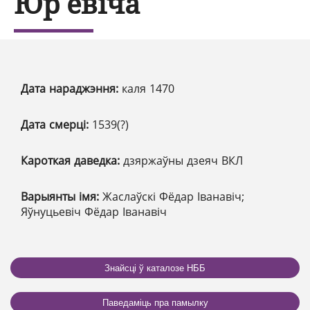
Юр'евіча
Дата нараджэння:
каля 1470
Дата смерці:
1539(?)
Кароткая даведка:
дзяржаўны дзеяч ВКЛ
Варыянты імя:
Жаслаўскі Фёдар Іванавіч;
Яўнуцьевіч Фёдар Іванавіч
Знайсці ў каталозе НББ
Паведаміць пра памылку