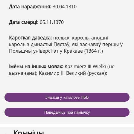
Дата нараджэння:
30.04.1310
Дата смерці:
05.11.1370
Кароткая даведка:
польскі кароль, апошні
кароль з дынастыі Пястаў, які заснаваў першы ў
Польшчы універсітэт у Кракаве (1364 г.)
Імёны на іншых мовах:
Kazimierz III Wielki (не
вызначана); Казимир ІІІ Великий (руская);
Знайсці ў каталозе НББ
Паведаміць пра памылку
Крыніцы