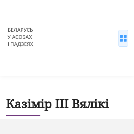
Казімір ІІІ Вялікі