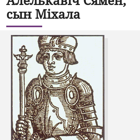
Алелькавіч Сямён,
сын Міхала