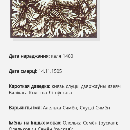
Дата нараджэння:
каля 1460
Дата смерці:
14.11.1505
Кароткая даведка:
князь слуцкі дзяржаўны дзеяч
Вялікага Княства Літоўскага
Варыянты імя:
Алелька Сямён; Слуцкі Сямён
Імёны на іншых мовах:
Олелька Семён (руская);
Олелькович Семён (руская);