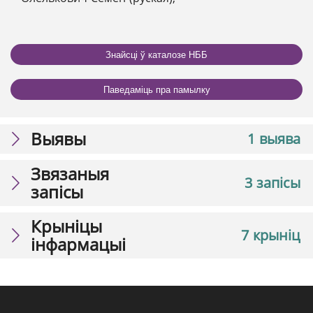
Знайсці ў каталозе НББ
Паведаміць пра памылку
Выявы
1 выява
Звязаныя
3 запісы
запісы
Крыніцы
7 крыніц
інфармацыі