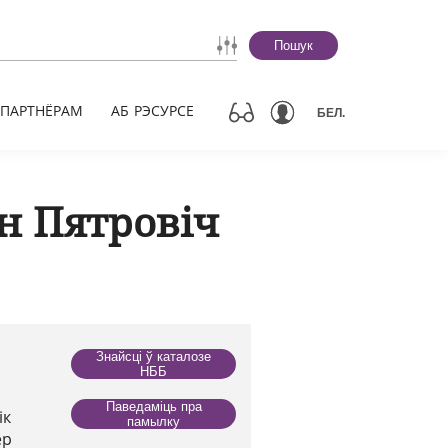
Пошук
ПАРТНЁРАМ
АБ РЭСУРСЕ
БЕЛ.
н Пятровіч
Знайсці ў каталозе
НББ
Паведаміць пра
ік
памылку
ер