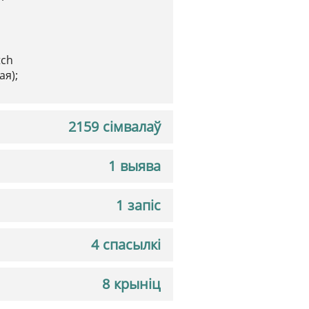
tch
ая);
2159 сімвалаў
1 выява
1 запіс
4 спасылкі
8 крыніц