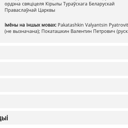
ордэна свяціцеля Кірылы Тураўскага Беларускай
Праваслаўнай Царквы
Імёны на іншых мовах:
Pakatashkin Valyantsin Pyatrovi
(не вызначана); Покаташкин Валентин Петрович (руск
цыі