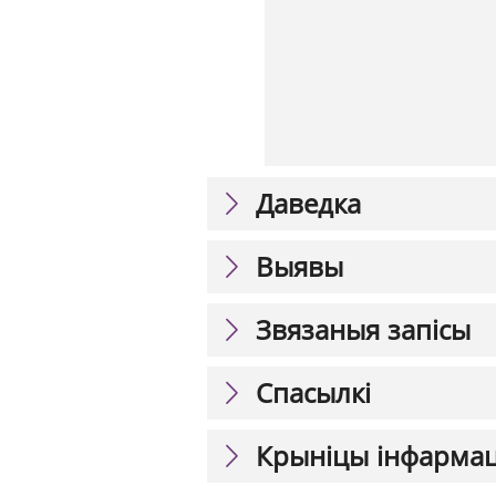
Даведка
Выявы
Звязаныя запісы
Спасылкі
Крыніцы інфарма