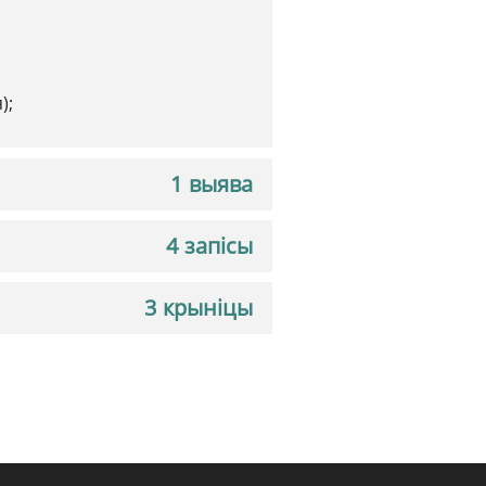
);
1 выява
4 запісы
3 крыніцы