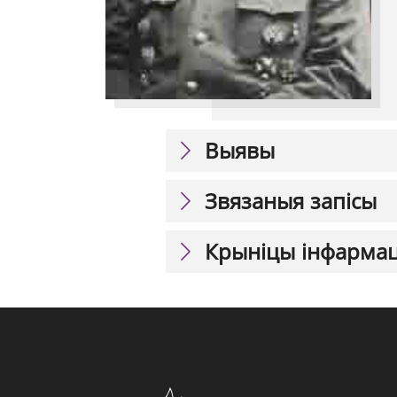
Выявы
Звязаныя запісы
Крыніцы інфарма