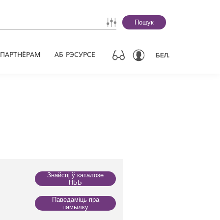
Пошук
ПАРТНЁРАМ
АБ РЭСУРСЕ
БЕЛ.
Знайсці ў каталозе
НББ
Паведаміць пра
памылку