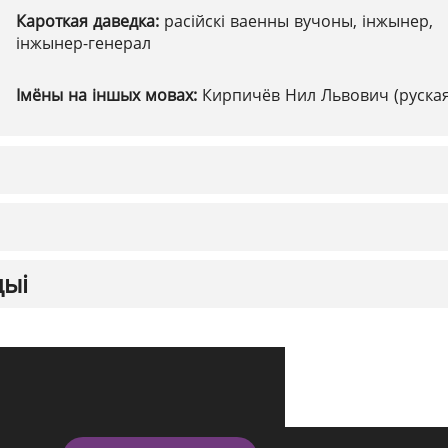
Кароткая даведка:
расійскі ваенны вучоны, інжынер,
інжынер-генерал
Імёны на іншых мовах:
Кирпичёв Нил Львович (руская
цыі