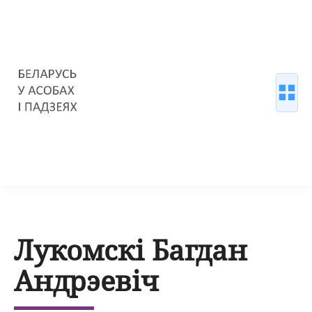
Лукомскі Багдан
Андрэевіч