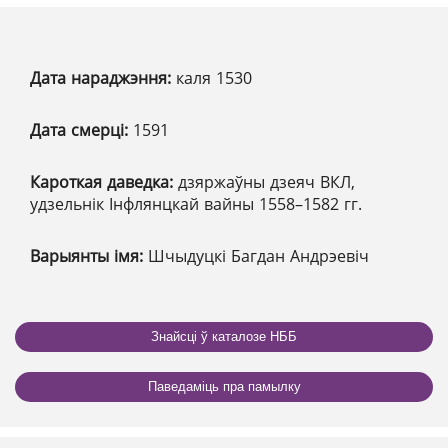
Дата нараджэння:
каля 1530
Дата смерці:
1591
Кароткая даведка:
дзяржаўны дзеяч ВКЛ,
удзельнік Інфлянцкай вайны 1558–1582 гг.
Варыянты імя:
Шчыдуцкі Багдан Андрэевіч
Знайсці ў каталозе НББ
Паведаміць пра памылку