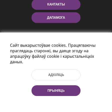
КАНТАКТЫ
ДАПАМОГА
Сайт выкарыстоўвае cookies. Працягваючы
праглядаць старонкі, вы даяце згоду на
апрацоўку файлаў cookie і карыстальніцкіх
даных.
праспект Незалежнасці 116
г. Мiнск, Рэспубліка Беларусь, 220114
АДХІЛІЦЬ
Тэл.: (+375 17) 368 37 37, Факс: (+375 17)
368 97 06
Эл. пошта: inbox@nlb.by
ПРЫНЯЦЬ
Усе правы абаронены: