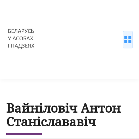
Вайніловіч Антон
Станіслававіч