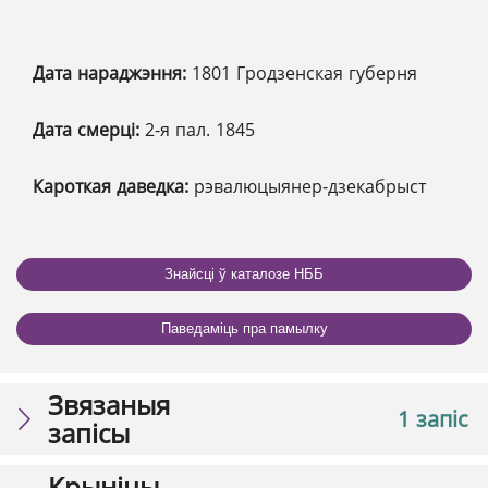
Дата нараджэння:
1801 Гродзенская губерня
Дата смерці:
2-я пал. 1845
Кароткая даведка:
рэвалюцыянер-дзекабрыст
Знайсці ў каталозе НББ
Паведаміць пра памылку
Звязаныя
1 запіс
запісы
Крыніцы