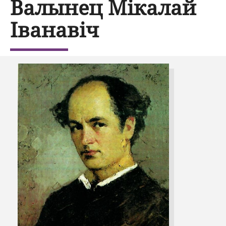
Валынец Мікалай
Іванавіч