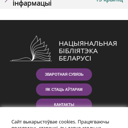
інфармацыі
ЗВАРОТНАЯ СУВЯЗЬ
ЯК СТАЦЬ АЎТАРАМ
КАНТАКТЫ
ДАПАМОГА
Сайт выкарыстоўвае cookies. Працягваючы