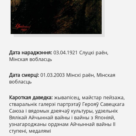
Дата нараджэння:
03.04.1921 Слуцкі раён,
Мінская вобласць
Дата смерці:
01.03.2003 Мінскі раён, Мінская
вобласць
Кароткая даведка:
жывапісец, майстар пейзажа,
стваральнік галерэі партрэтаў Герояў Савецкага
Саюза і вядомых дзеячаў культуры, удзельнік
Вялікай Айчыннай вайны і вайны з Японіяй,
узнагароджаны ордэнам Айчыннай вайны ІІ
ступені, медалямі