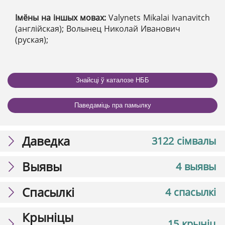
Імёны на іншых мовах:
Valynets Mikalai Ivanavitch
(англійская); Волынец Николай Иванович
(руская);
Знайсці ў каталозе НББ
Паведаміць пра памылку
Даведка
3122 сімвалы
Выявы
4 выявы
Спасылкі
4 спасылкі
Крыніцы
15 крыніц