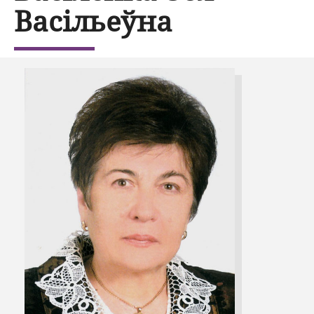
Васільеўна