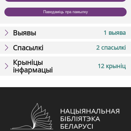
Паведаміць пра памылку
Выявы
1 выява
Спасылкі
2 спасылкі
Крыніцы
12 крыніц
інфармацыі