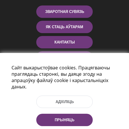
ЗВАРОТНАЯ СУВЯЗЬ
ЯК СТАЦЬ АЎТАРАМ
КАНТАКТЫ
ДАПАМОГА
Сайт выкарыстоўвае cookies. Працягваючы
праглядаць старонкі, вы даяце згоду на
апрацоўку файлаў cookie і карыстальніцкіх
даных.
АДХІЛІЦЬ
праспект Незалежнасці 116
г. Мiнск, Рэспубліка Беларусь, 220114
ПРЫНЯЦЬ
Тэл.: (+375 17) 368 37 37, Факс: (+375 17)