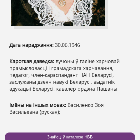
Дата нараджэння:
30.06.1946
Кароткая даведка:
вучоны ў галіне харчовай
прамысловасці і грамадскага харчавання,
педагог, член-карэспандэнт НАН Беларусі,
заслужаны дзеяч навукі Беларусі, выдатнік
адукацыі Беларусі, кавалер ордэна Пашаны
Імёны на іншых мовах:
Василенко Зоя
Васильевна (руская);
Знайсці ў каталозе НББ