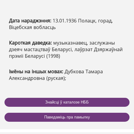
Дата нараджэння:
13.01.1936 Полацк, горад,
Віцебская вобласць
Кароткая даведка:
музыказнавец, заслужаны
дзеяч мастацтваў Беларусі, лаўрэат Дзяржаўнай
прэміі Беларусі (1998)
Імёны на іншых мовах:
Дубкова Тамара
Александровна (руская);
Знайсці ў каталозе НББ
Паведаміць пра памылку