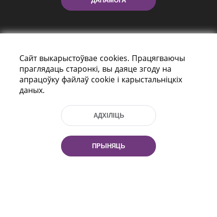
ДАПАМОГА
Сайт выкарыстоўвае cookies. Працягваючы
праглядаць старонкі, вы даяце згоду на
апрацоўку файлаў cookie і карыстальніцкіх
даных.
праспект Незалежнасці 116
г. Мiнск, Рэспубліка Беларусь, 220114
Тэл.: (+375 17) 368 37 37, Факс: (+375 17)
АДХІЛІЦЬ
368 97 06
Эл. пошта: inbox@nlb.by
ПРЫНЯЦЬ
Усе правы абаронены:
«Нацыянальная бібліятэка
Беларусі» 2006 — 2026
Распрацоўка сайта:
mrsoft.by