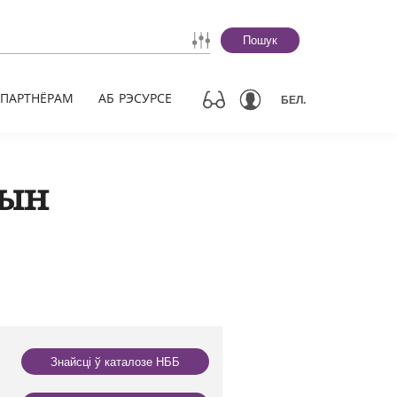
Пошук
ПАРТНЁРАМ
АБ РЭСУРСЕ
БЕЛ.
сын
Знайсці ў каталозе НББ