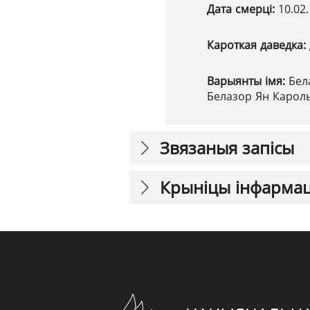
Дата смерці:
10.02
Кароткая даведка:
Варыянты імя:
Бел
Белазор Ян Карол
Звязаныя запісы
Крыніцы інфарма