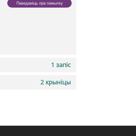
Паведаміць пра памылку
1 запіс
2 крыніцы