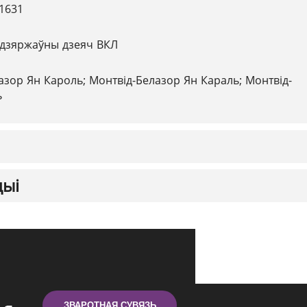
.1631
дзяржаўны дзеяч ВКЛ
азор Ян Кароль; Монтвід-Белазор Ян Караль; Монтвід-
ь
цыі
ЗВАРОТНАЯ СУВЯЗЬ