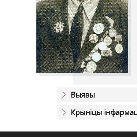
Выявы
Крыніцы інфарма