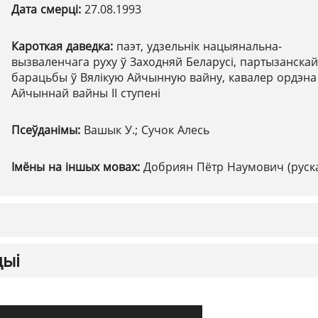
Дата смерці:
27.08.1993
Кароткая даведка:
паэт, удзельнік нацыянальна-
вызваленчага руху ў Заходняй Беларусі, партызанскай
барацьбы ў Вялікую Айчынную вайну, кавалер ордэна
Айчыннай вайны ІІ ступені
Псеўданімы:
Вашык У.; Сучок Алесь
Імёны на іншых мовах:
Добриян Пётр Наумович (руска
цыі