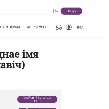
Пошук
ПАРТНЁРАМ
АБ РЭСУРСЕ
БЕЛ.
днае імя
авіч)
Знайсці ў каталозе
НББ