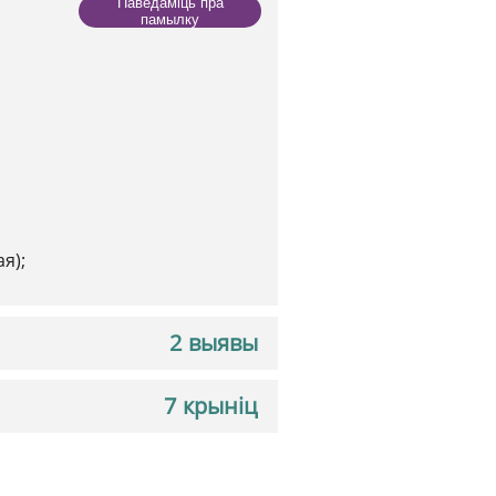
Паведаміць пра
памылку
я);
2 выявы
7 крыніц