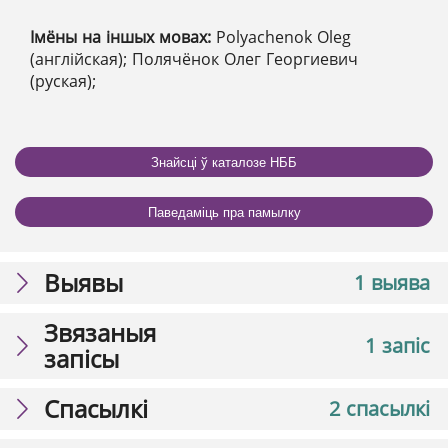
Імёны на іншых мовах:
Polyachenok Oleg
(англійская); Полячёнок Олег Георгиевич
(руская);
Знайсці ў каталозе НББ
Паведаміць пра памылку
Выявы
1 выява
Звязаныя
1 запіс
запісы
Спасылкі
2 спасылкі