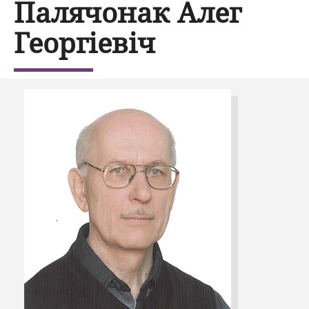
Палячонак Алег
Георгіевіч