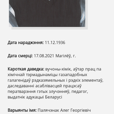
Дата нараджэння:
11.12.1936
Дата смерці:
17.08.2021 Магілёў, г.
Кароткая даведка:
вучоны-хімік, аўтар прац па
хімічнай тэрмадынаміцы газападобных
галагенідаў рэдказямельных і рэдкіх элементаў,
даследаванні асаблівасцей працэсаў
ператварэння гэтых злучэнняў, педагог,
выдатнік адукацыі Беларусі
Варыянты імя:
Палячэнак Алег Георгіевіч