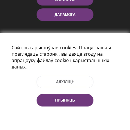
ДАПАМОГА
Сайт выкарыстоўвае cookies. Працягваючы
праглядаць старонкі, вы даяце згоду на
апрацоўку файлаў cookie і карыстальніцкіх
даных.
праспект Незалежнасці 116
г. Мiнск, Рэспубліка Беларусь, 220114
АДХІЛІЦЬ
Тэл.: (+375 17) 368 37 37, Факс: (+375 17)
368 97 06
Эл. пошта: inbox@nlb.by
ПРЫНЯЦЬ
Усе правы абаронены:
«Нацыянальная бібліятэка