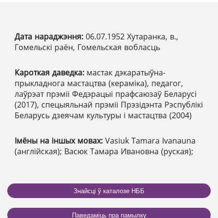
Дата нараджэння:
06.07.1952 Хутаранка, в.,
Гомельскі раён, Гомельская вобласць
Кароткая даведка:
мастак дэкаратыўна-
прыкладнога мастацтва (кераміка), педагог,
лаўрэат прэміі Федэрацыі прафсаюзаў Беларусі
(2017), спецыяльнай прэміі Прэзідэнта Рэспублікі
Беларусь дзеячам культуры i мастацтва (2004)
Імёны на іншых мовах:
Vasiuk Tamara Ivanauna
(англійская); Васюк Тамара Ивановна (руская);
Знайсці ў каталозе НББ
Паведаміць пра памылку