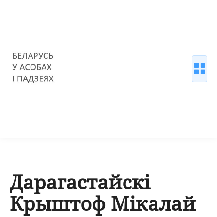
Дарагастайскі
Крыштоф Мікалай