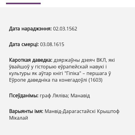
Дата нараджэння:
02.03.1562
Дата смерці:
03.08.1615
Кароткая даведка:
дзяржаўны дзеяч ВКЛ, які
ўвайшоў у гісторыю еўрапейскай навукі і
культуры як аўтар кнігі "Гіпіка" – першага ў
Еўропе даведніка па конегадоўлі (1603)
Псеўданімы:
граф Ляліва; Манавід
Варыянты імя:
Манвід-Дарагастайскі Крыштоф
Мікалай