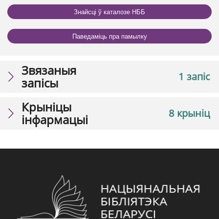
Знайсці ў каталозе НББ
Паведаміць пра памылку
Звязаныя
1 запіс
запісы
Крыніцы
8 крыніц
інфармацыі