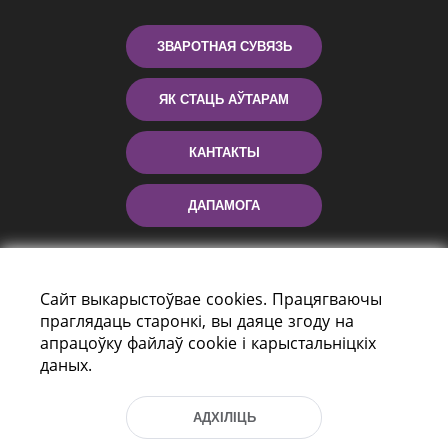
ЗВАРОТНАЯ СУВЯЗЬ
ЯК СТАЦЬ АЎТАРАМ
КАНТАКТЫ
ДАПАМОГА
Сайт выкарыстоўвае cookies. Працягваючы
праглядаць старонкі, вы даяце згоду на
апрацоўку файлаў cookie і карыстальніцкіх
даных.
праспект Незалежнасці 116
г. Мiнск, Рэспубліка Беларусь, 220114
АДХІЛІЦЬ
Тэл.: (+375 17) 368 37 37, Факс: (+375 17)