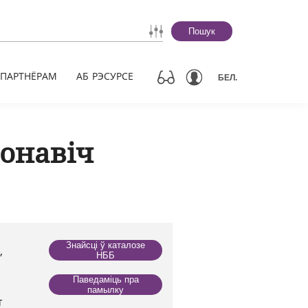
Пошук
ПАРТНЁРАМ
АБ РЭСУРСЕ
БЕЛ.
онавіч
Знайсці ў каталозе
,
НББ
Паведаміць пра
памылку
т