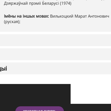
Дзяржаўнай прэміі Беларусі (1974)
Імёны на іншых мовах:
Вилькоцкий Марат Антонович
(руская);
цыі