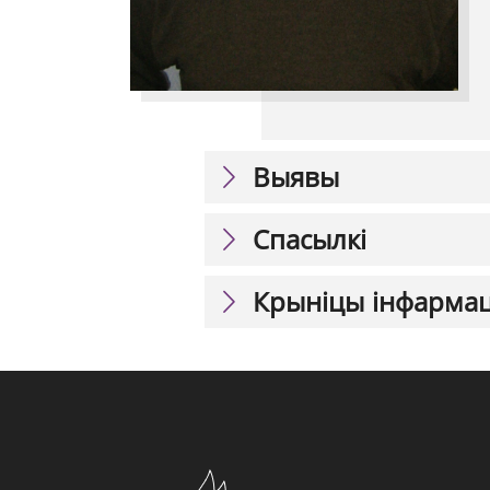
Выявы
Спасылкі
Крыніцы інфарма