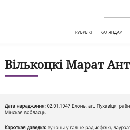
РУБРЫКІ
КАЛЯНДАР
Вількоцкі Марат Ант
Дата нараджэння:
02.01.1947 Блонь, аг., Пухавіцкі раён
Мінская вобласць
Кароткая даведка:
вучоны ў галіне радыёфізікі, лаўрэа