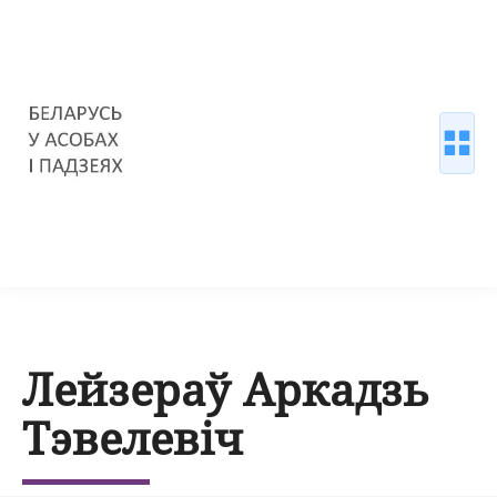
Лейзераў Аркадзь
Тэвелевіч