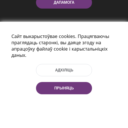
ДАПАМОГА
Сайт выкарыстоўвае cookies. Працягваючы
праглядаць старонкі, вы даяце згоду на
апрацоўку файлаў cookie і карыстальніцкіх
даных.
праспект Незалежнасці 116
г. Мiнск, Рэспубліка Беларусь, 220114
Тэл.: (+375 17) 368 37 37, Факс: (+375 17)
АДХІЛІЦЬ
368 97 06
Эл. пошта: inbox@nlb.by
ПРЫНЯЦЬ
Усе правы абаронены:
«Нацыянальная бібліятэка
Беларусі» 2006 — 2026
Распрацоўка сайта:
mrsoft.by