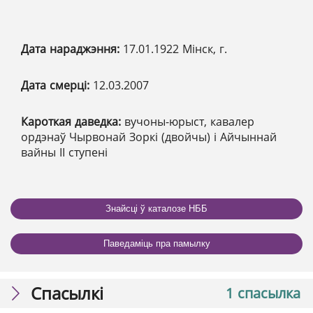
Дата нараджэння:
17.01.1922 Мінск, г.
Дата смерці:
12.03.2007
Кароткая даведка:
вучоны-юрыст, кавалер
ордэнаў Чырвонай Зоркі (двойчы) і Айчыннай
вайны ІІ ступені
Знайсці ў каталозе НББ
Паведаміць пра памылку
Спасылкі
1 спасылка