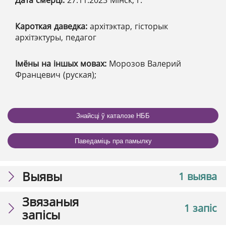
Дата смерці:
27.11.2023 Мінск, г.
Кароткая даведка:
архітэктар, гісторык
архітэктуры, педагог
Імёны на іншых мовах:
Морозов Валерий
Францевич (руская);
Знайсці ў каталозе НББ
Паведаміць пра памылку
Выявы
1 выява
Звязаныя
1 запіс
запісы