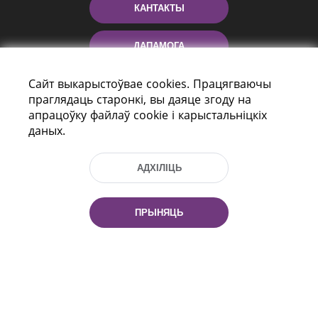
КАНТАКТЫ
ДАПАМОГА
Сайт выкарыстоўвае cookies. Працягваючы
праглядаць старонкі, вы даяце згоду на
апрацоўку файлаў cookie і карыстальніцкіх
даных.
АДХІЛІЦЬ
праспект Незалежнасці 116
г. Мiнск, Рэспубліка Беларусь, 220114
Тэл.: (+375 17) 368 37 37, Факс: (+375 17)
ПРЫНЯЦЬ
368 97 06
Эл. пошта: inbox@nlb.by
Усе правы абаронены: