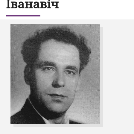
Іванавіч