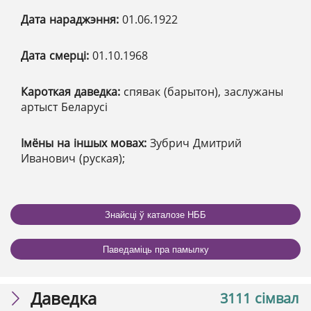
Дата нараджэння:
01.06.1922
Дата смерці:
01.10.1968
Кароткая даведка:
спявак (барытон), заслужаны
артыст Беларусі
Імёны на іншых мовах:
Зубрич Дмитрий
Иванович (руская);
Знайсці ў каталозе НББ
Паведаміць пра памылку
Даведка
3111 сімвал