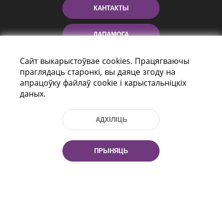
КАНТАКТЫ
ДАПАМОГА
Сайт выкарыстоўвае cookies. Працягваючы
праглядаць старонкі, вы даяце згоду на
апрацоўку файлаў cookie і карыстальніцкіх
даных.
АДХІЛІЦЬ
праспект Незалежнасці 116
г. Мiнск, Рэспубліка Беларусь, 220114
Тэл.: (+375 17) 368 37 37, Факс: (+375 17)
ПРЫНЯЦЬ
368 97 06
Эл. пошта: inbox@nlb.by
Усе правы абаронены: