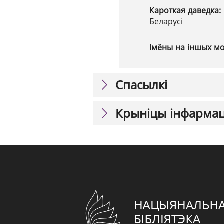
Кароткая даведка:
Беларусі
Імёны на іншых м
Спасылкі
Крыніцы інфарма