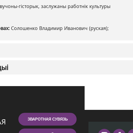
вучоны-гісторык, заслужаны работнік культуры
овах:
Солошенко Владимир Иванович (руская);
цыі
ЗВАРОТНАЯ СУВЯЗЬ