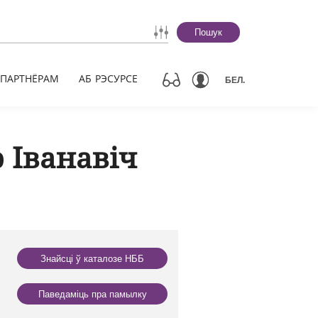
Пошук
ПАРТНЁРАМ
АБ РЭСУРСЕ
БЕЛ.
 Іванавіч
Знайсці ў каталозе НББ
Паведаміць пра памылку