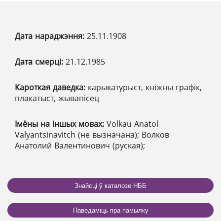
Дата нараджэння:
25.11.1908
Дата смерці:
21.12.1985
Кароткая даведка:
карыкатурыст, кніжны графік,
плакатыст, жывапісец
Імёны на іншых мовах:
Volkau Anatol
Valyantsinavitch (не вызначана); Волков
Анатолий Валентинович (руская);
Знайсці ў каталозе НББ
Паведаміць пра памылку