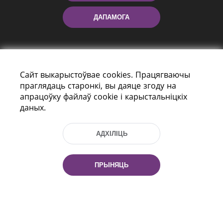
ДАПАМОГА
Сайт выкарыстоўвае cookies. Працягваючы
праглядаць старонкі, вы даяце згоду на
апрацоўку файлаў cookie і карыстальніцкіх
даных.
праспект Незалежнасці 116
г. Мiнск, Рэспубліка Беларусь, 220114
Тэл.: (+375 17) 368 37 37, Факс: (+375 17)
АДХІЛІЦЬ
368 97 06
Эл. пошта: inbox@nlb.by
ПРЫНЯЦЬ
Усе правы абаронены:
«Нацыянальная бібліятэка
Беларусі» 2006 — 2026