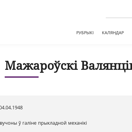
РУБРЫКІ
КАЛЯНДАР
Мажароўскі Валянцін
04.04.1948
вучоны ў галіне прыкладной механікі