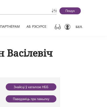
Пошук
ПАРТНЁРАМ
АБ РЭСУРСЕ
БЕЛ.
 Васілевіч
Знайсці ў каталозе НББ
Паведаміць пра памылку