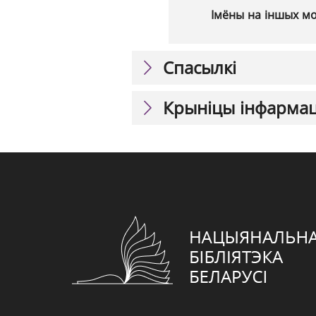
Імёны на іншых м
Спасылкі
Крыніцы інфарма