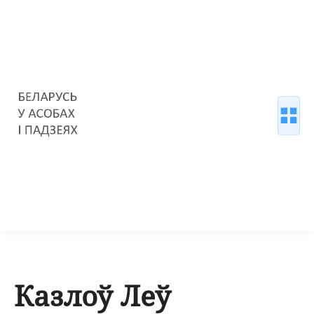
Казлоў Леў