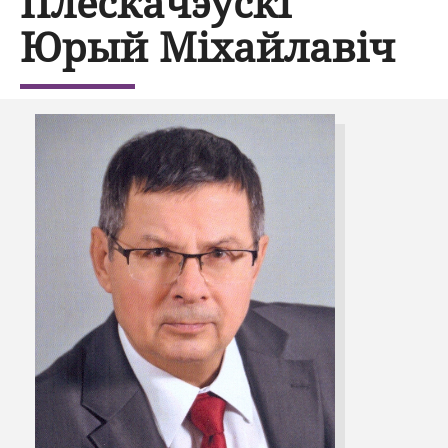
Плескачэўскі
Юрый Міхайлавіч