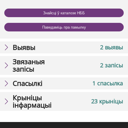
Знайсці ў каталозе НББ
Паведаміць пра памылку
Выявы
2 выявы
Звязаныя
2 запісы
запісы
Спасылкі
1 спасылка
Крыніцы
23 крыніцы
інфармацыі