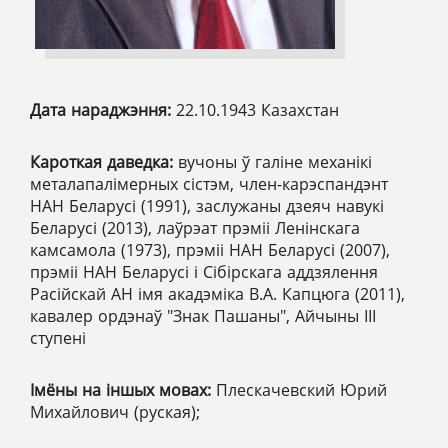
Дата нараджэння:
22.10.1943 Казахстан
Кароткая даведка:
вучоны ў галіне механікі
металапалімерных сістэм, член-карэспандэнт
НАН Беларусі (1991), заслужаны дзеяч навукі
Беларусі (2013), лаўрэат прэміі Ленінскага
камсамола (1973), прэміі НАН Беларусі (2007),
прэміі НАН Беларусі і Сібірскага аддзялення
Расійскай АН імя акадэміка В.А. Капцюга (2011),
кавалер ордэнаў "Знак Пашаны", Айчыны III
ступені
Імёны на іншых мовах:
Плескачевский Юрий
Михайлович (руская);