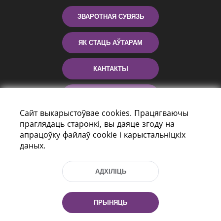
ЗВАРОТНАЯ СУВЯЗЬ
ЯК СТАЦЬ АЎТАРАМ
КАНТАКТЫ
ДАПАМОГА
Сайт выкарыстоўвае cookies. Працягваючы
праглядаць старонкі, вы даяце згоду на
апрацоўку файлаў cookie і карыстальніцкіх
даных.
АДХІЛІЦЬ
праспект Незалежнасці 116
г. Мiнск, Рэспубліка Беларусь, 220114
ПРЫНЯЦЬ
Тэл.: (+375 17) 368 37 37, Факс: (+375 17)