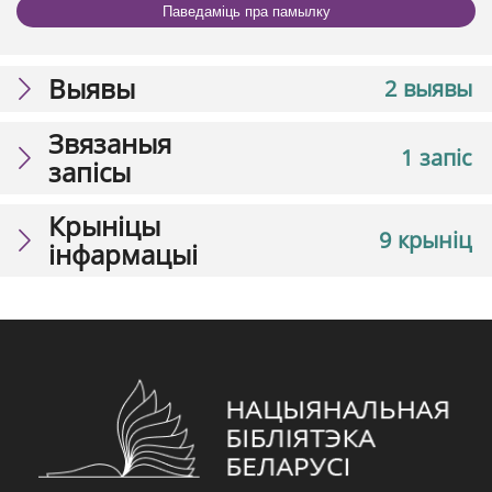
Паведаміць пра памылку
Выявы
2 выявы
Звязаныя
1 запіс
запісы
Крыніцы
9 крыніц
інфармацыі