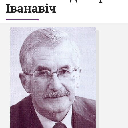
Іванавіч