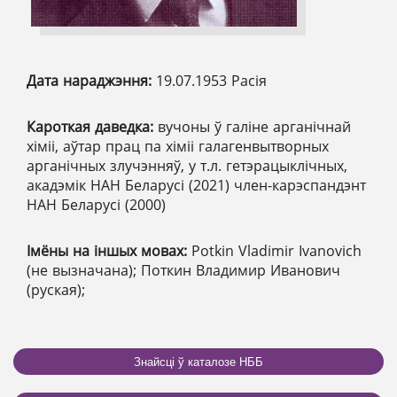
Дата нараджэння:
19.07.1953 Расія
Кароткая даведка:
вучоны ў галіне арганічнай
хіміі, аўтар прац па хіміі галагенвытворных
арганічных злучэнняў, у т.л. гетэрацыклічных,
акадэмік НАН Беларусі (2021) член-карэспандэнт
НАН Беларусі (2000)
Імёны на іншых мовах:
Potkin Vladimir Ivanovich
(не вызначана); Поткин Владимир Иванович
(руская);
Знайсці ў каталозе НББ