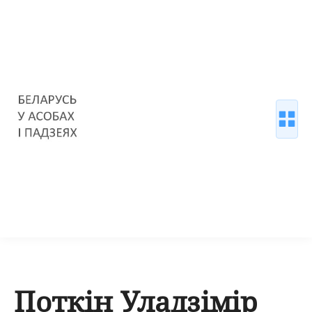
Поткін Уладзімір