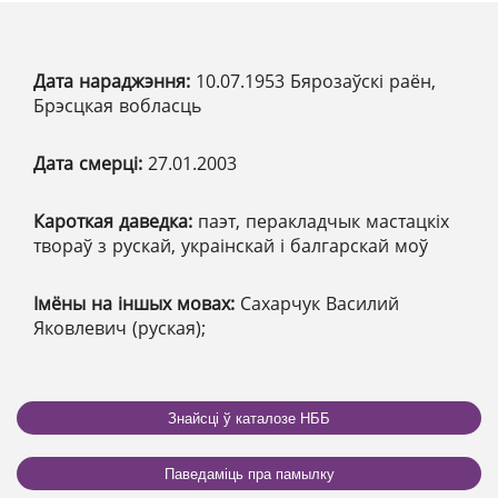
Дата нараджэння:
10.07.1953 Бярозаўскі раён,
Брэсцкая вобласць
Дата смерці:
27.01.2003
Кароткая даведка:
паэт, перакладчык мастацкіх
твораў з рускай, украінскай і балгарскай моў
Імёны на іншых мовах:
Сахарчук Василий
Яковлевич (руская);
Знайсці ў каталозе НББ
Паведаміць пра памылку