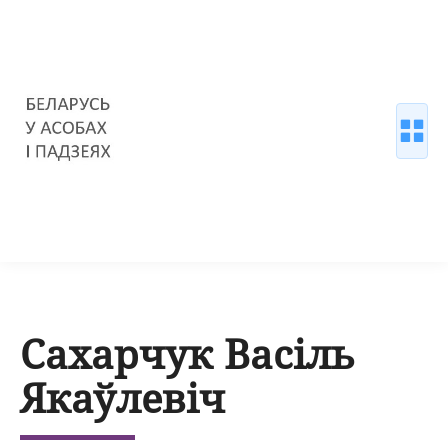
Сахарчук Васіль
Якаўлевіч