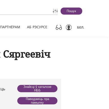
Пошук
ПАРТНЁРАМ
АБ РЭСУРСЕ
БЕЛ.
 Сяргеевіч
Знайсці ў каталозе
сць
НББ
Паведаміць пра
памылку