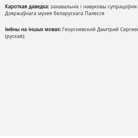
Кароткая даведка:
захавальнік і навуковы супрацоўнік
Дзяржаўнага музея беларускага Палесся
Імёны на іншых мовах:
Георгиевский Дмитрий Сергее
(руская);