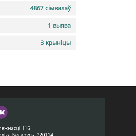
4867 сімвалаў
1 выява
3 крыніцы
лежнасці 116
убліка Беларусь, 220114