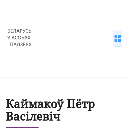
Каймакоў Пётр
Васілевіч