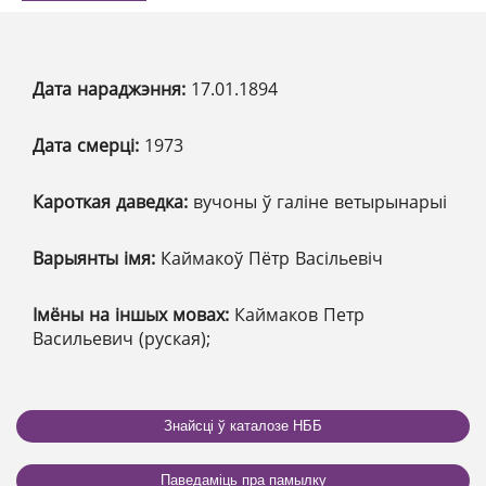
Дата нараджэння:
17.01.1894
Дата смерці:
1973
Кароткая даведка:
вучоны ў галіне ветырынарыі
Варыянты імя:
Каймакоў Пётр Васільевіч
Імёны на іншых мовах:
Каймаков Петр
Васильевич (руская);
Знайсці ў каталозе НББ
Паведаміць пра памылку