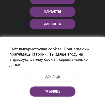
КАНТАКТЫ
ДАПАМОГА
Сайт выкарыстоўвае cookies. Працягваючы
праглядаць старонкі, вы даяце згоду на
апрацоўку файлаў cookie і карыстальніцкіх
даных.
праспект Незалежнасці 116
г. Мiнск, Рэспубліка Беларусь, 220114
АДХІЛІЦЬ
Тэл.: (+375 17) 368 37 37, Факс: (+375 17)
368 97 06
Эл. пошта: inbox@nlb.by
ПРЫНЯЦЬ