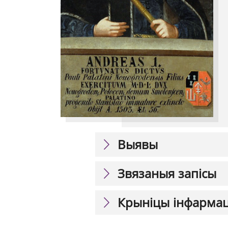
Выявы
Звязаныя запісы
Крыніцы інфарма