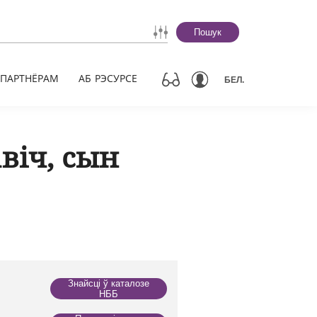
Пошук
ПАРТНЁРАМ
АБ РЭСУРСЕ
БЕЛ.
віч, сын
Знайсці ў каталозе
НББ