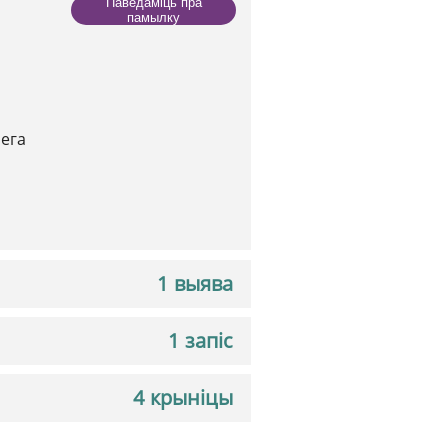
Паведаміць пра
памылку
пега
1 выява
1 запіс
4 крыніцы