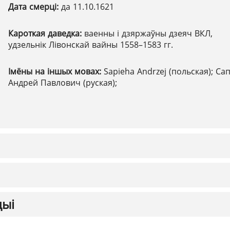
Дата смерці:
да 11.10.1621
Кароткая даведка:
ваенны і дзяржаўны дзеяч ВКЛ,
удзельнік Лівонскай вайны 1558–1583 гг.
Імёны на іншых мовах:
Sapieha Andrzej (польская); Са
Андрей Павлович (руская);
цыі